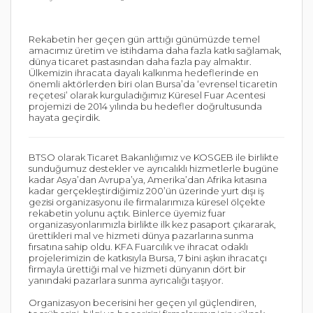
Rekabetin her geçen gün arttığı günümüzde temel
amacımız üretim ve istihdama daha fazla katkı sağlamak,
dünya ticaret pastasından daha fazla pay almaktır.
Ülkemizin ihracata dayalı kalkınma hedeflerinde en
önemli aktörlerden biri olan Bursa’da ‘evrensel ticaretin
reçetesi’ olarak kurguladığımız Küresel Fuar Acentesi
projemizi de 2014 yılında bu hedefler doğrultusunda
hayata geçirdik.
BTSO olarak Ticaret Bakanlığımız ve KOSGEB ile birlikte
sunduğumuz destekler ve ayrıcalıklı hizmetlerle bugüne
kadar Asya’dan Avrupa’ya, Amerika’dan Afrika kıtasına
kadar gerçekleştirdiğimiz 200’ün üzerinde yurt dışı iş
gezisi organizasyonu ile firmalarımıza küresel ölçekte
rekabetin yolunu açtık. Binlerce üyemiz fuar
organizasyonlarımızla birlikte ilk kez pasaport çıkararak,
ürettikleri mal ve hizmeti dünya pazarlarına sunma
fırsatına sahip oldu. KFA Fuarcılık ve ihracat odaklı
projelerimizin de katkısıyla Bursa, 7 bini aşkın ihracatçı
firmayla ürettiği mal ve hizmeti dünyanın dört bir
yanındaki pazarlara sunma ayrıcalığı taşıyor.
Organizasyon becerisini her geçen yıl güçlendiren,