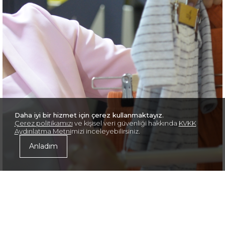
Daha iyi bir hizmet için çerez kullanmaktayız.
Çerez politikamızı
ve kişisel veri güvenliği hakkında
KVKK
Aydınlatma Metni
mizi inceleyebilirsiniz.
Anladım