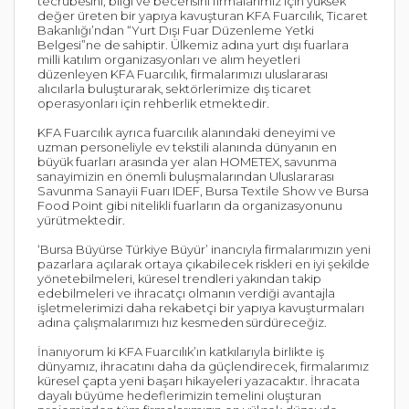
tecrübesini, bilgi ve becerisini firmalarımız için yüksek
değer üreten bir yapıya kavuşturan KFA Fuarcılık, Ticaret
Bakanlığı’ndan “Yurt Dışı Fuar Düzenleme Yetki
Belgesi”ne de sahiptir. Ülkemiz adına yurt dışı fuarlara
milli katılım organizasyonları ve alım heyetleri
düzenleyen KFA Fuarcılık, firmalarımızı uluslararası
alıcılarla buluşturarak, sektörlerimize dış ticaret
operasyonları için rehberlik etmektedir.
KFA Fuarcılık ayrıca fuarcılık alanındaki deneyimi ve
uzman personeliyle ev tekstili alanında dünyanın en
büyük fuarları arasında yer alan HOMETEX, savunma
sanayimizin en önemli buluşmalarından Uluslararası
Savunma Sanayii Fuarı IDEF, Bursa Textile Show ve Bursa
Food Point gibi nitelikli fuarların da organizasyonunu
yürütmektedir.
‘Bursa Büyürse Türkiye Büyür’ inancıyla firmalarımızın yeni
pazarlara açılarak ortaya çıkabilecek riskleri en iyi şekilde
yönetebilmeleri, küresel trendleri yakından takip
edebilmeleri ve ihracatçı olmanın verdiği avantajla
işletmelerimizi daha rekabetçi bir yapıya kavuşturmaları
adına çalışmalarımızı hız kesmeden sürdüreceğiz.
İnanıyorum ki KFA Fuarcılık’ın katkılarıyla birlikte iş
dünyamız, ihracatını daha da güçlendirecek, firmalarımız
küresel çapta yeni başarı hikayeleri yazacaktır. İhracata
dayalı büyüme hedeflerimizin temelini oluşturan