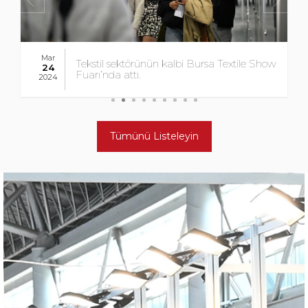
Feb
KFA Fuarcılık Gulfood 2024’e İş Gezisi
20
Düzenledi.
2024
Tümünü Listeleyin