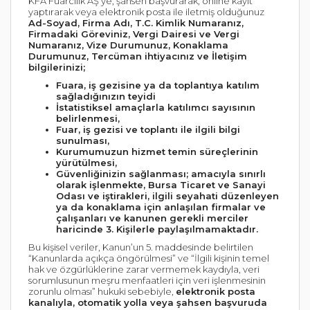
KFA Fuarcılık AŞ’ye; şahsen başvurarak, online kayıt
yaptırarak veya elektronik posta ile iletmiş olduğunuz
Ad-Soyad, Firma Adı, T.C. Kimlik Numaranız,
Firmadaki Göreviniz, Vergi Dairesi ve Vergi
Numaranız, Vize Durumunuz, Konaklama
Durumunuz, Tercüman ihtiyacınız ve İletişim
bilgilerinizi;
Fuara, iş gezisine ya da toplantıya katılım
sağladığınızın teyidi
İstatistiksel amaçlarla katılımcı sayısının
belirlenmesi,
Fuar, iş gezisi ve toplantı ile ilgili bilgi
sunulması,
Kurumumuzun hizmet temin süreçlerinin
yürütülmesi,
Güvenliğinizin sağlanması; amacıyla sınırlı
olarak işlenmekte, Bursa Ticaret ve Sanayi
Odası ve iştirakleri, ilgili seyahati düzenleyen
ya da konaklama için anlaşılan firmalar ve
çalışanları ve kanunen gerekli merciler
haricinde 3. Kişilerle paylaşılmamaktadır.
Bu kişisel veriler, Kanun’un 5. maddesinde belirtilen
“Kanunlarda açıkça öngörülmesi” ve “İlgili kişinin temel
hak ve özgürlüklerine zarar vermemek kaydıyla, veri
sorumlusunun meşru menfaatleri için veri işlenmesinin
zorunlu olması” hukuki sebebiyle,
elektronik posta
kanalıyla, otomatik yolla veya şahsen başvuruda