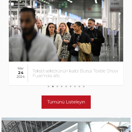
Feb
KFA Fuarcılık Gulfood 2024’e İş Gezisi
20
Düzenledi.
2024
Tümünü Listeleyin