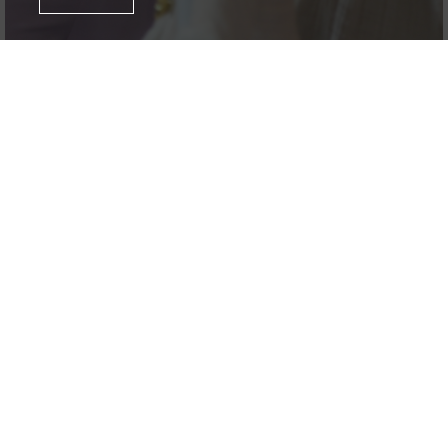
JunioShow