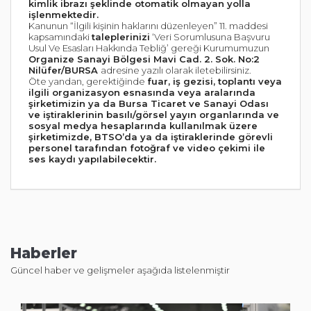
kimlik ibrazı şeklinde otomatik olmayan yolla
işlenmektedir.
Kanunun “İlgili kişinin haklarını düzenleyen” 11. maddesi
kapsamındaki
taleplerinizi
‘Veri Sorumlusuna Başvuru
Usul Ve Esasları Hakkında Tebliğ’ gereği Kurumumuzun
Organize Sanayi Bölgesi Mavi Cad. 2. Sok. No:2
Nilüfer/BURSA
adresine yazılı olarak iletebilirsiniz.
Öte yandan, gerektiğinde
fuar, iş gezisi, toplantı veya
ilgili organizasyon esnasında veya aralarında
şirketimizin ya da Bursa Ticaret ve Sanayi Odası
ve iştiraklerinin basılı/görsel yayın organlarında ve
sosyal medya hesaplarında kullanılmak üzere
şirketimizde, BTSO’da ya da iştiraklerinde görevli
personel tarafından fotoğraf ve video çekimi ile
ses kaydı yapılabilecektir.
Haberler
Güncel haber ve gelişmeler aşağıda listelenmiştir