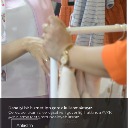
Daha iyi bir hizmet için çerez kullanmaktayız.
Çerez politikamızı
ve kişisel veri güvenliği hakkında
KVKK
Aydınlatma Metni
mizi inceleyebilirsiniz.
JunioShow
Anladım