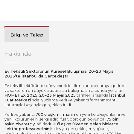
Bilgi ve Talep
Hakkında
Ev Tekstili Sektörünün Küresel Buluşması 20–23 Mayıs
2025’te İstanbul’da Gerçekleşti!
Ev tekstili sektöründe dünyanın lider firmalarını bir araya getiren
ve sektörün en büyük uluslararası buluşmaları arasında yer alan
HOMETEX 2025
;
20–23 Mayıs 2025
tarihleri arasında
İstanbul
Fuar Merkezi
’nde, yüzlerce yerli ve yabancı firmanın stantlı
katılımıyla başarıyla gerçekleştirildi.
Yerli ve yabancı
700’ü aşkın firmanın
en yeni koleksiyonlarını ve
yenilikçi ürünlerini sergilediği fuar, dört gün boyunca
175 bini
aşkın ziyaretçiyi
ağırladı.
80’i aşkın ülkeden gelen binlerce
sektör profesyonelinin
katkısıyla gerçekleşen yoğun iş
görüşmeleri, ev tekstili sektörünün ihracat hacmine ve Türkiye