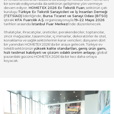
bir sonraki edisyonunda da sektörün gelişimine yön vermeye
devam ediyor.
HOMETEX 2026 Ev Tekstili Fuarı
, sektörün çatı
kuruluşu
Türkiye Ev Tekstili Sanayicileri ve İş İnsanları Derneği
(TETSİAD)
liderliğinde,
Bursa Ticaret ve Sanayi Odası (BTSO)
iştiraki
KFA Fuarcılık A.Ş.
organizasyonuyla
19–22 Mayıs 2026
tarihleri arasında
İstanbul Fuar Merkezi
’nde düzenlenecek.
İthalatçılar, ihracatçılar, üreticiler, perakendeciler, toptancılar,
zincir mağazalar, tasarımcılar, iç mimarlar, dekoratörler ile otel,
konaklama ve sağlık sektörlerinin karar vericileri; dünyanın dört
bir yanından HOMETEX 2026’da bir araya gelecek. Türkiye ev
tekstili sektörünün
yüksek kalite standartları, geniş ürün gamı,
hızlı teslimat kabiliyeti ve çözüm odaklı üretim anlayışı
, global
pazardaki gücünü HOMETEX 2026’da bir kez daha ortaya
koyacak.