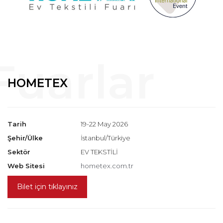
HOMETEX
Tarih
19-22 May 2026
Şehir/Ülke
İstanbul/Türkiye
Sektör
EV TEKSTİLİ
Web Sitesi
hometex.com.tr
Bilet için tıklayınız