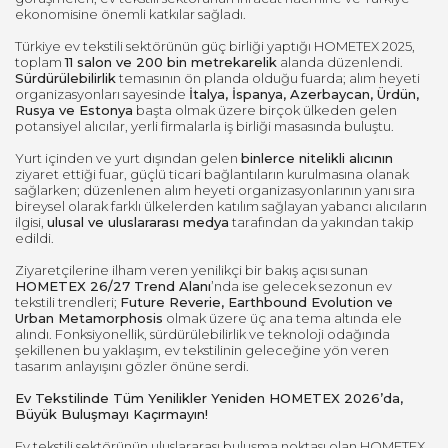
ekonomisine önemli katkılar sağladı.
Türkiye ev tekstili sektörünün güç birliği yaptığı HOMETEX 2025,
toplam
11 salon ve 200 bin metrekarelik
alanda düzenlendi.
Sürdürülebilirlik
temasının ön planda olduğu fuarda; alım heyeti
organizasyonları sayesinde
İtalya, İspanya, Azerbaycan, Ürdün,
Rusya ve Estonya
başta olmak üzere birçok ülkeden gelen
potansiyel alıcılar, yerli firmalarla iş birliği masasında buluştu.
Yurt içinden ve yurt dışından gelen
binlerce nitelikli alıcının
ziyaret ettiği fuar, güçlü ticari bağlantıların kurulmasına olanak
sağlarken; düzenlenen alım heyeti organizasyonlarının yanı sıra
bireysel olarak farklı ülkelerden katılım sağlayan yabancı alıcıların
ilgisi,
ulusal ve uluslararası medya
tarafından da yakından takip
edildi.
Ziyaretçilerine ilham veren yenilikçi bir bakış açısı sunan
HOMETEX 26/27 Trend Alanı
’nda ise gelecek sezonun ev
tekstili trendleri;
Future Reverie, Earthbound Evolution ve
Urban Metamorphosis
olmak üzere üç ana tema altında ele
alındı. Fonksiyonellik, sürdürülebilirlik ve teknoloji odağında
şekillenen bu yaklaşım, ev tekstilinin geleceğine yön veren
tasarım anlayışını gözler önüne serdi.
Ev Tekstilinde Tüm Yenilikler Yeniden HOMETEX 2026’da,
Büyük Buluşmayı Kaçırmayın!
Ev tekstili sektörünün uluslararası buluşma noktası olan HOMETEX,