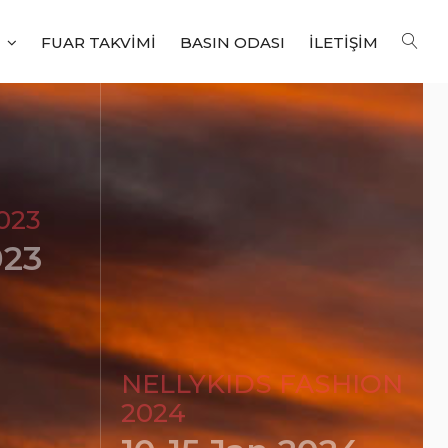
Ne Arıyorsunuz?
ENGLISH
I
FUAR TAKVIMI
BASIN ODASI
İLETIŞIM
023
023
NELLYKIDS FASHION
2024