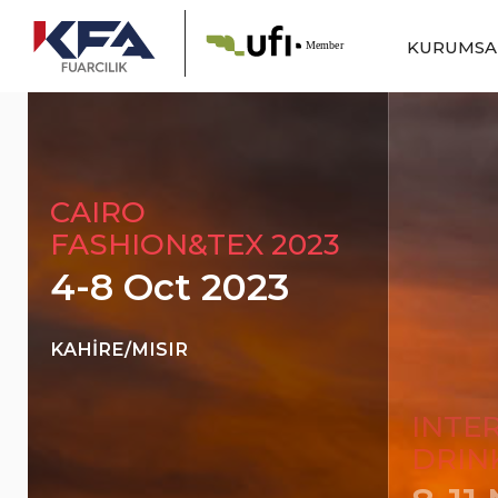
KURUMS
CAIRO
FASHION&TEX 2023
4-8 Oct 2023
KAHİRE/MISIR
INTE
DRIN