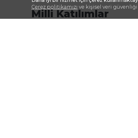
Daha iyi bir hizmet için çerez kullanmaktay
Çerez politikamızı
ve kişisel veri güvenli
Milli Katılımlar
KFA Fuarcılık organizasyonu ile gerçekleşti
Hometextile & Design
MOSKOVA/RUSYA