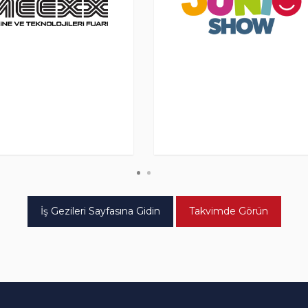
İş Gezileri Sayfasına Gidin
Takvimde Görün