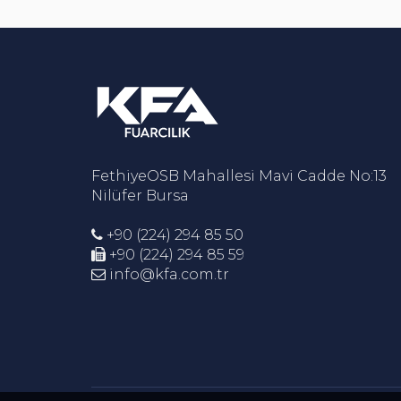
FethiyeOSB Mahallesi Mavi Cadde No:13
Nilüfer Bursa
+90 (224) 294 85 50
+90 (224) 294 85 59
info@kfa.com.tr