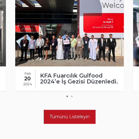
Türk Ev Tekstil Sektörü
Jan
lfood
Kozu ‘Katma Değerli
11
Düzenledi.
Üretim’
2024
Tümünü Listeleyin