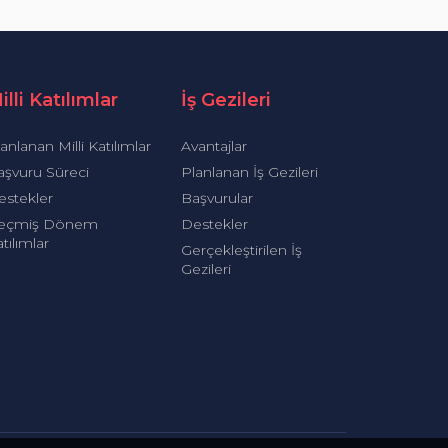
illi Katılımlar
İş Gezileri
anlanan Milli Katılımlar
Avantajlar
aşvuru Süreci
Planlanan İş Gezileri
estekler
Başvurular
eçmiş Dönem
Destekler
tılımlar
Gerçekleştirilen İş
Gezileri