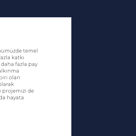
ünümüzde temel
azla katkı
 daha fazla pay
kalkınma
iri olan
olarak
i projemizi de
nda hayata