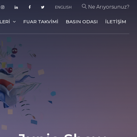
Ne Arıyorsunuz?
ENGLISH
ILERI
FUAR TAKVIMI
BASIN ODASI
İLETIŞIM