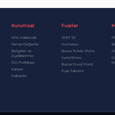
Kurumsal
Fuarlar
M
KFA Hakkında
IDEF'25
Pl
Temel Değerler
Hometex
B
Belgeler ve
Bursa Textile Show
D
Üyeliklerimiz
JunioShow
G
İSG Politikası
Ka
Bursa Food Point
Kariyer
Fuar Takvimi
Haberler