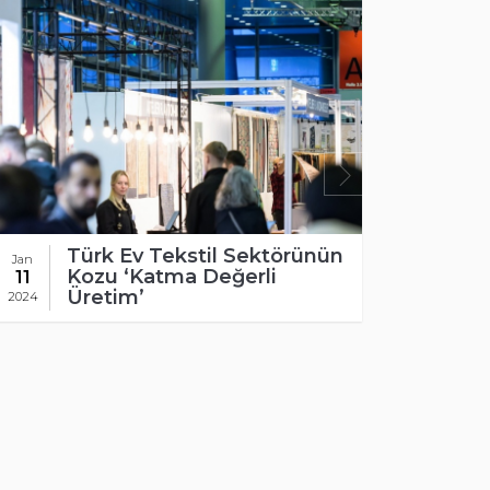
nün
Dec
KFA Fuarcılık’tan 4 Ülkeye
23
Milli Katılım
2023