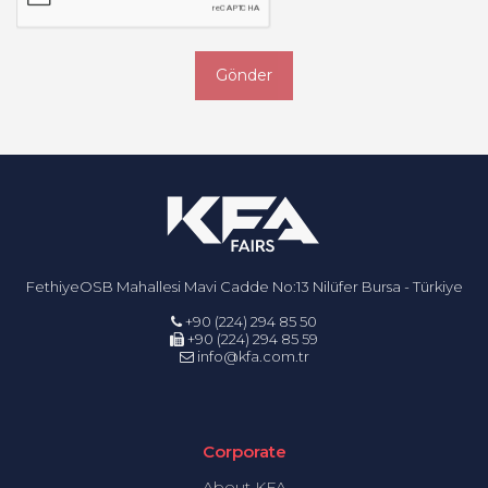
Gönder
FethiyeOSB Mahallesi Mavi Cadde No:13 Nilüfer Bursa - Türkiye
+90 (224) 294 85 50
+90 (224) 294 85 59
info@kfa.com.tr
Corporate
About KFA